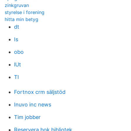
zinkgruvan
styrelse i forening
hitta min betyg
dt
Is
obo
lUt
Tl
Fortnox crm säljstöd
Inuvo inc news
Tim jobber
Reservera bok bibliotek