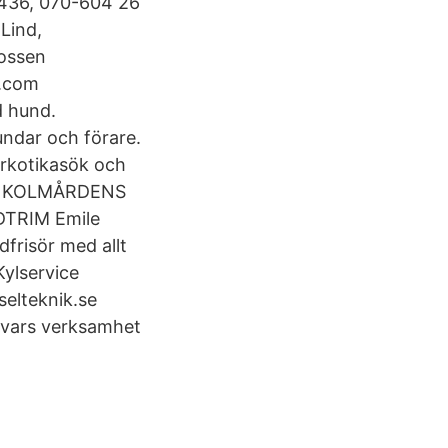
7436, 070-604 26
Lind,
ossen
a.com
d hund.
ndar och förare.
arkotikasök och
er. KOLMÅRDENS
TRIM Emile
dfrisör med allt
Kylservice
lteknik.se
 vars verksamhet