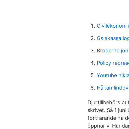
Civilekonom i
Gs akassa lo
Broderna jo
Policy repres
Youtube nikl
Håkan lindqv
Djurtillbehörs bu
skrivet. Så 1 ju
fortfarande ha d
öppnar vi Hundar 