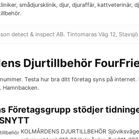
liniker, smådjursklinik, djur, djuraffär, kattveterinär, 
illbehör.
Vilson detect & inspect AB. Tintomaras Väg 12, Stavsjö 
ens Djurtillbehör FourFr
nummer. Testa hur bra ditt företag syns på internet
. Hamnbacken.
s Företagsgrupp stödjer tidning
SNYTT
KOLMÅRDENS DJURTILLBEHÖR Sjöviksvägen