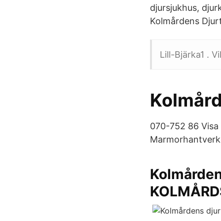
djursjukhus, djurk
Kolmårdens Djurt
Lill-Bjärka1 . 
Kolmård
070-752 86 Visa 
Marmorhantverk
Kolmården
KOLMÅRD