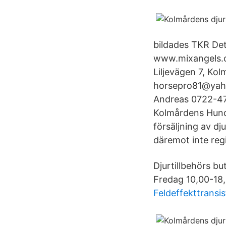
bildades TKR D
www.mixangels.
Liljevägen 7, Kol
horsepro81@yaho
Andreas 0722-47
Kolmårdens Hundt
försäljning av d
däremot inte reg
Djurtillbehörs b
Fredag 10,00-18,
Feldeffekttransi