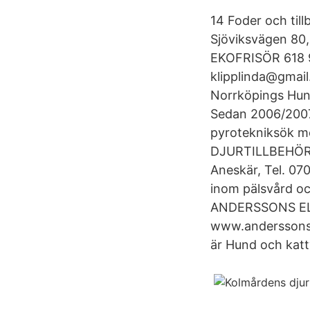
14 Foder och til
Sjöviksvägen 8
EKOFRISÖR 618 9
klipplinda@gmail
Norrköpings Hund
Sedan 2006/2007 
pyrotekniksök m
DJURTILLBEHÖR
Aneskär, Tel. 070
inom pälsvård oc
ANDERSSONS ELT
www.anderssonse
är Hund och kattv