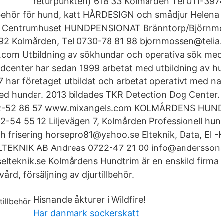
returpunkten) 618 33 Kolmården Tel 011-39
lbehör för hund, katt HÅRDESIGN och smådjur Helena 
0, Centrumhuset HUNDPENSIONAT Bränntorp/Björnm
2 Kolmården, Tel 0730-78 81 98 bjornmossen@teli
.com Utbildning av sökhundar och operativa sök me
center har sedan 1999 arbetat med utbildning av hu
har företaget utbildat och arbetat operativt med n
ed hundar. 2013 bildades TKR Detection Dog Cent
-52 86 57 www.mixangels.com KOLMÅRDENS HUND
2-54 55 12 Liljevägen 7, Kolmården Professionell hun
h frisering horsepro81@yahoo.se Elteknik, Data, El -
EKNIK AB Andreas 0722-47 21 00 info@anderssonse
lteknik.se Kolmårdens Hundtrim är en enskild firma
ård, försäljning av djurtillbehör.
Hisnande åkturer i Wildfire!
Har danmark sockerskatt