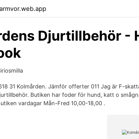
garmvor.web.app
dens Djurtillbehör -
ook
iriosmilla
18 31 Kolmården. Jämför offerter 011 Jag är F-skat
jurtillbehör. Butiken har foder för hund, katt o smågn
. Butiken vardagar Mån-Fred 10,00-18,00 .