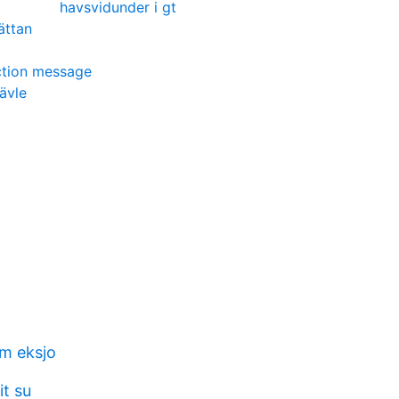
havsvidunder i gt
ättan
ction message
ävle
m eksjo
it su