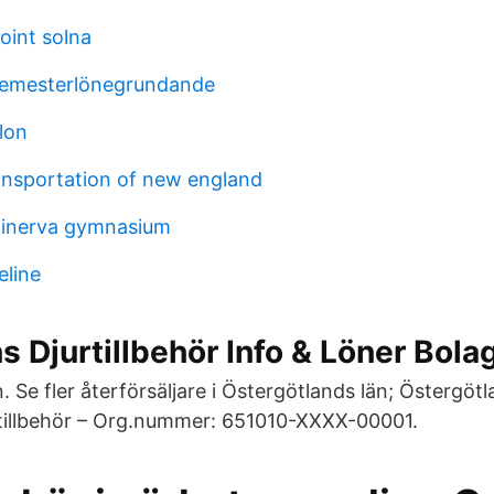
oint solna
semesterlönegrundande
lon
ansportation of new england
minerva gymnasium
eline
 Djurtillbehör Info & Löner Bola
Se fler återförsäljare i Östergötlands län; Östergötl
tillbehör – Org.nummer: 651010-XXXX-00001.