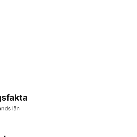
gsfakta
ands län