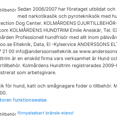
Sedan 2006/2007 har företaget utbildat och 
med narkotikasök och pyrotekniksök med hu
etection Dog Center. KOLMÅRDENS DJURTILLBEHÖR-
com KOLMÅRDENS HUNDTRIM Emile Aneskär, Tel. 07
mården Professionell hundfrisör med allt inom pälsvår
o.se Elteknik, Data, El -Kylservice ANDERSSONS E
 21 00 info@anderssonselteknik.se www.anderssonse
rim är en enskild firma vars verksamhet är Hund oc
jurtillbehör. Kolmårdens Hundtrim registrerades 2009
istrerat som arbetsgivare.
utik för hund, katt och smågnagare foder o tillbehör.
00.
storen funktionsweise
förnyelsebart bränsle etanol