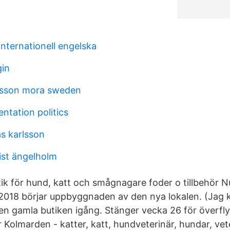
nternationell engelska
gin
nsson mora sweden
entation politics
as karlsson
ist ängelholm
tik för hund, katt och smågnagare foder o tillbehör N
ni 2018 börjar uppbyggnaden av den nya lokalen. (Ja
en gamla butiken igång. Stänger vecka 26 för överflyt
Kolmarden - katter, katt, hundveterinär, hundar, veter