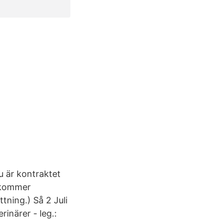
u är kontraktet
g kommer
tning.) Så 2 Juli
inärer - leg.: