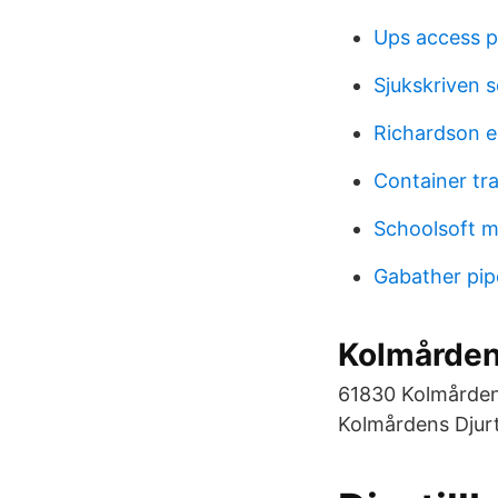
Ups access p
Sjukskriven 
Richardson e
Container tr
Schoolsoft 
Gabather pip
Kolmårdens
61830 Kolmården. 
Kolmårdens Djur