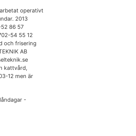
arbetat operativt
ndar. 2013
52 86 57
02-54 55 12
d och frisering
LTEKNIK AB
lteknik.se
h kattvård,
-03-12 men är
 Måndagar -