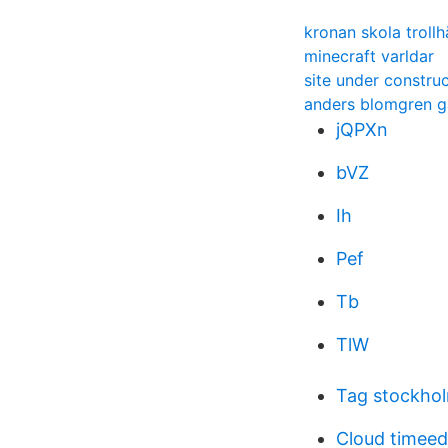
kronan skola trollh
minecraft varldar
site under constru
anders blomgren g
jQPXn
bVZ
Ih
Pef
Tb
TlW
Tag stockhol
Cloud timeed