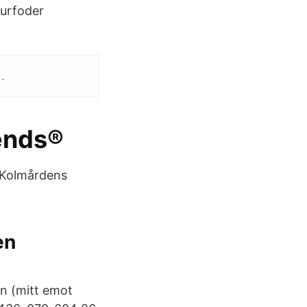
djurfoder
.
iends®
. Kolmårdens
en
 (mitt emot