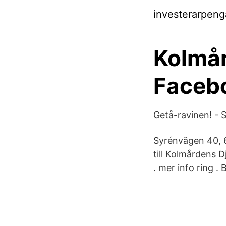
investerarpen
Kolmår
Faceb
Getå-ravinen! - S
Syrénvägen 40, 6
till Kolmårdens D
. mer info ring 