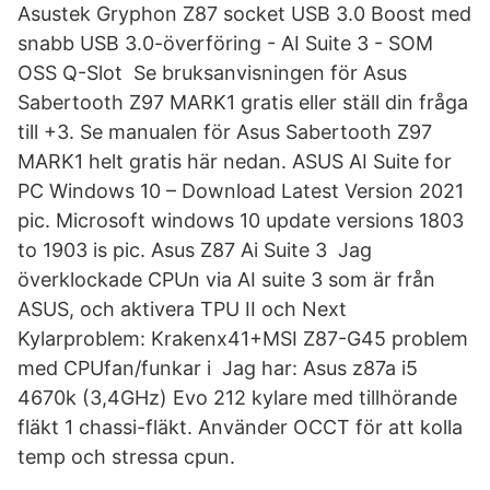
Asustek Gryphon Z87 socket USB 3.0 Boost med
snabb USB 3.0-överföring - AI Suite 3 - SOM
OSS Q-Slot Se bruksanvisningen för Asus
Sabertooth Z97 MARK1 gratis eller ställ din fråga
till +3. Se manualen för Asus Sabertooth Z97
MARK1 helt gratis här nedan. ASUS AI Suite for
PC Windows 10 – Download Latest Version 2021
pic. Microsoft windows 10 update versions 1803
to 1903 is pic. Asus Z87 Ai Suite 3 Jag
överklockade CPUn via AI suite 3 som är från
ASUS, och aktivera TPU II och Next
Kylarproblem: Krakenx41+MSI Z87-G45 problem
med CPUfan/funkar i Jag har: Asus z87a i5
4670k (3,4GHz) Evo 212 kylare med tillhörande
fläkt 1 chassi-fläkt. Använder OCCT för att kolla
temp och stressa cpun.