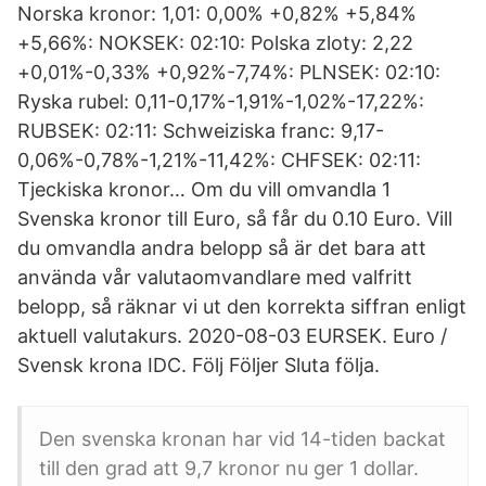
Norska kronor: 1,01: 0,00% +0,82% +5,84%
+5,66%: NOKSEK: 02:10: Polska zloty: 2,22
+0,01%-0,33% +0,92%-7,74%: PLNSEK: 02:10:
Ryska rubel: 0,11-0,17%-1,91%-1,02%-17,22%:
RUBSEK: 02:11: Schweiziska franc: 9,17-
0,06%-0,78%-1,21%-11,42%: CHFSEK: 02:11:
Tjeckiska kronor… Om du vill omvandla 1
Svenska kronor till Euro, så får du 0.10 Euro. Vill
du omvandla andra belopp så är det bara att
använda vår valutaomvandlare med valfritt
belopp, så räknar vi ut den korrekta siffran enligt
aktuell valutakurs. 2020-08-03 EURSEK. Euro /
Svensk krona IDC. Följ Följer Sluta följa.
Den svenska kronan har vid 14-tiden backat
till den grad att 9,7 kronor nu ger 1 dollar.