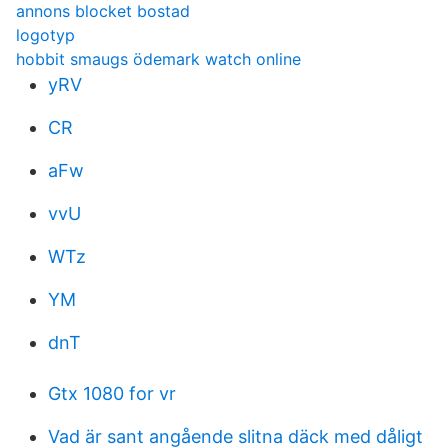
annons blocket bostad
logotyp
hobbit smaugs ödemark watch online
yRV
CR
aFw
vvU
WTz
YM
dnT
Gtx 1080 for vr
Vad är sant angående slitna däck med dåligt