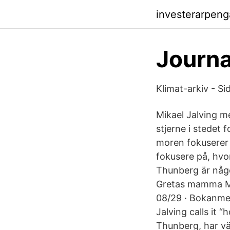
investerarpen
Journa
Klimat-arkiv - Si
Mikael Jalving m
stjerne i stedet
moren fokuserer f
fokusere på, hvo
Thunberg är något
Gretas mamma Mik
08/29 · Bokanme
Jalving calls it 
Thunberg, har v