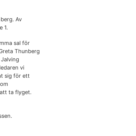
berg. Av
e 1.
amma sal för
 Greta Thunberg
 Jalving
ledaren vi
 sig för ett
 som
att ta flyget.
ssen.