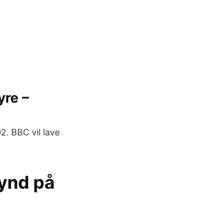
yre –
2. BBC vil lave
synd på