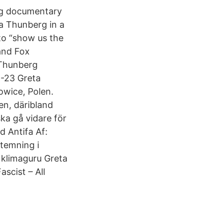
ing documentary
a Thunberg in a
 to “show us the
and Fox
Thunberg
1-23 Greta
owice, Polen.
en, däribland
ka gå vidare för
 Antifa Af:
stemning i
e klimaguru Greta
ascist – All