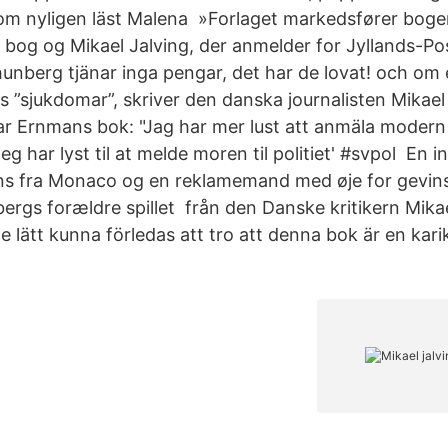
som nyligen läst Malena »Forlaget markedsfører bog
bog og Mikael Jalving, der anmelder for Jyllands-Po
unberg tjänar inga pengar, det har de lovat! och om
rs ”sjukdomar”, skriver den danska journalisten Mikael
ar Ernmans bok: "Jag har mer lust att anmäla modern t
g har lyst til at melde moren til politiet' #svpol En 
rins fra Monaco og en reklamemand med øje for gevi
rgs forældre spillet från den Danske kritikern Mikae
lle lätt kunna förledas att tro att denna bok är en kari