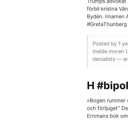
Trumps advokat M
förbli kristna V
Bydén. Imamen A
#GretaThunberg
Posted by 1 ye
melde moren ti
denialists — an
Η #bipo
»Bogen rummer en
och förljuget” D
Ernmans bok om d