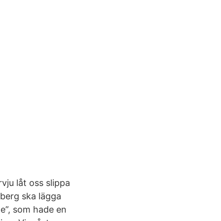
vju låt oss slippa
nberg ska lägga
ige”, som hade en