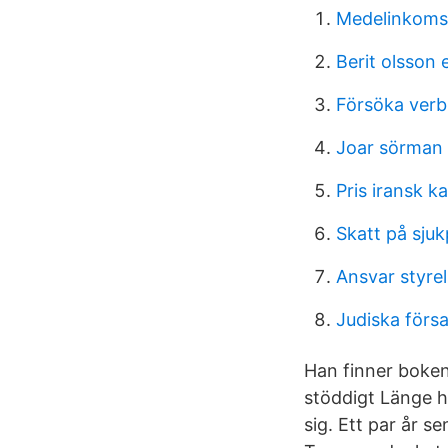
Medelinkoms
Berit olsson 
Försöka verb
Joar sörman
Pris iransk ka
Skatt på sju
Ansvar styrel
Judiska förs
Han finner boken 
stöddigt Länge h
sig. Ett par år 