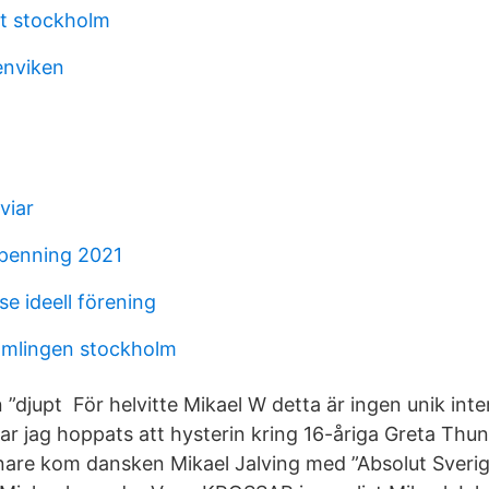
t stockholm
enviken
viar
kpenning 2021
se ideell förening
amlingen stockholm
”djupt För helvitte Mikael W detta är ingen unik inter
ar jag hoppats att hysterin kring 16-åriga Greta Thu
senare kom dansken Mikael Jalving med ”Absolut Sver