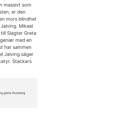
en massivt som
sten, er den
 en mors blindhet
 Jalving. Mikael
ill Slagter Greta
ingeniør med en
nst har sammen
l Jalving säger
katyr. Stackars