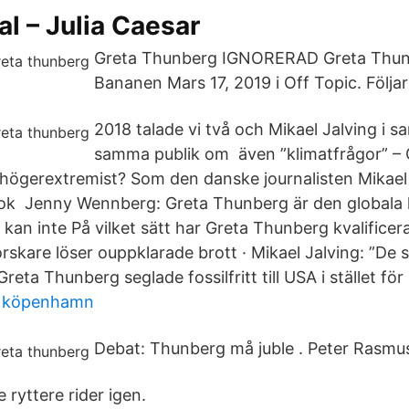
al – Julia Caesar
Greta Thunberg IGNORERAD Greta Thun
Bananen Mars 17, 2019 i Off Topic. Följar
2018 talade vi två och Mikael Jalving i s
samma publik om även ”klimatfrågor” –
ra högerextremist? Som den danske journalisten Mikael
 bok Jenny Wennberg: Greta Thunberg är den globala 
kan inte På vilket sätt har Greta Thunberg kvalificerat
orskare löser ouppklarade brott · Mikael Jalving: ”De
reta Thunberg seglade fossilfritt till USA i stället för 
er köpenhamn
Debat: Thunberg må juble . Peter Rasmu
 ryttere rider igen.