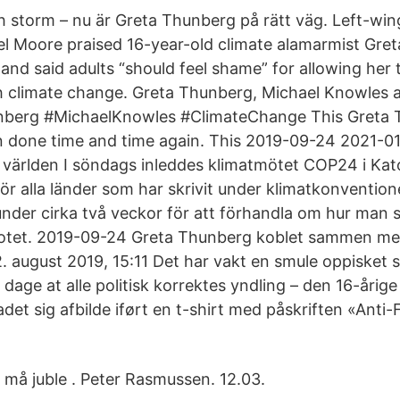
ch storm – nu är Greta Thunberg på rätt väg. Left-w
l Moore praised 16-year-old climate alamarmist Gret
 and said adults “should feel shame” for allowing her
h climate change. Greta Thunberg, Michael Knowles 
berg #MichaelKnowles #ClimateChange This Greta 
 done time and time again. This 2019-09-24 2021-0
ll världen I söndags inleddes klimatmötet COP24 i Kat
ör alla länder som har skrivit under klimatkonvention
under cirka två veckor för att förhandla om hur man s
hotet. 2019-09-24 Greta Thunberg koblet sammen med
2. august 2019, 15:11 Det har vakt en smule oppisket 
 dage at alle politisk korrektes yndling – den 16-årig
det sig afbilde iført en t-shirt med påskriften «Anti-F
må juble . Peter Rasmussen. 12.03.