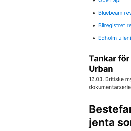
Open api
Bluebeam rev
Bilregistret 
Edholm ullen
Tankar för
Urban
12.03. Britiske 
dokumentarserie
Bestefa
jenta so