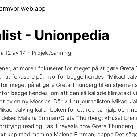
garmvor.web.app
list - Unionpedia
da 12 av 14 - ProjektSanning
ener, at moren fokuserer for meget på at gøre Greta 
 for at fokusere på, hvorfor begge hendes ”Mikael Jal
or meget på at gøre Greta Thunberg til en stjerne i s
rfor begge hendes om att den så kallade klimataktiv
 av en ny Messias. Där vill nu journalisten Mikael Ja
ael Jalving kallar boken för ett rop på hjälp och m
ldelse: Malena Ernman/Greta Thunberg: «Huset bren
“horrifying reading,” as it reveals how Greta Thunberg. 
äxt upp med mamma Malena Ernman, pappa Det säger