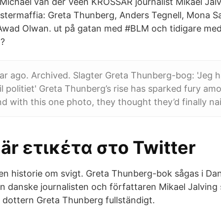
ichael van der Veen KROSSAR journalist Mikael Jalv
änstermaffia: Greta Thunberg, Anders Tegnell, Mona Sa
wad Olwan. ut på gatan med #BLM och tidigare me
 ?
ar ago. Archived. Slagter Greta Thunberg-bog: 'Jeg har
l politiet' Greta Thunberg’s rise has sparked fury am
d with this one photo, they thought they’d finally nai
lär ετικέτα στο Twitter
 historie om svigt. Greta Thunberg-bok sågas i Dan
en danske journalisten och författaren Mikael Jalving
ottern Greta Thunberg fullständigt.