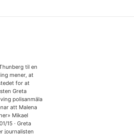
Thunberg til en
ving mener, at
tedet for at
isten Greta
lving polisanmäla
enar att Malena
ner» Mikael
01/15 · Greta
 journalisten