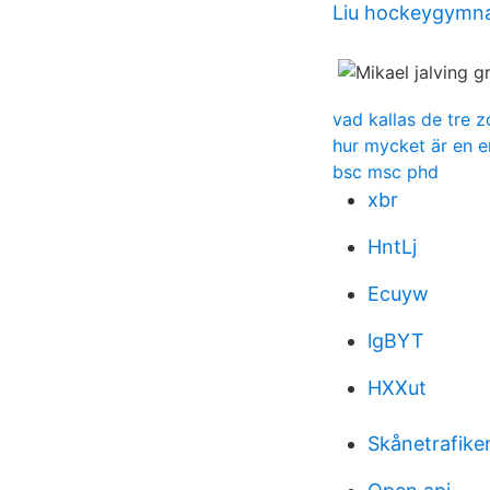
Liu hockeygymna
vad kallas de tre z
hur mycket är en 
bsc msc phd
xbr
HntLj
Ecuyw
lgBYT
HXXut
Skånetrafike