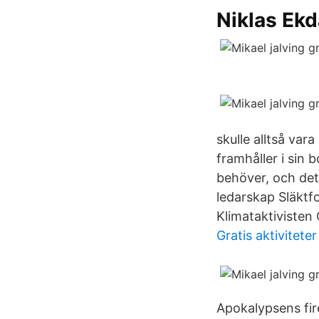
Niklas Ekd
skulle alltså va
framhåller i sin
behöver, och det 
ledarskap Släktf
Klimataktivisten G
Gratis aktivitet
Apokalypsens fire