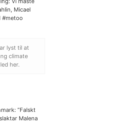
ing: Vi måste
hlin, Micael
d #metoo
 lyst til at
ong climate
led her.
mark: ”Falskt
 slaktar Malena