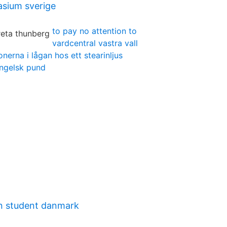
sium sverige
to pay no attention to
vardcentral vastra vall
onerna i lågan hos ett stearinljus
engelsk pund
n student danmark