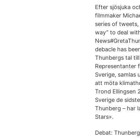
Efter sjösjuka o
filmmaker Michae
series of tweets,
way” to deal wit
News#GretaThun
debacle has been
Thunbergs tal ti
Representanter f
Sverige, samlas 
att möta klimat
Trond Ellingsen 
Sverige de sidste
Thunberg – har la
Stars».
Debat: Thunberg 