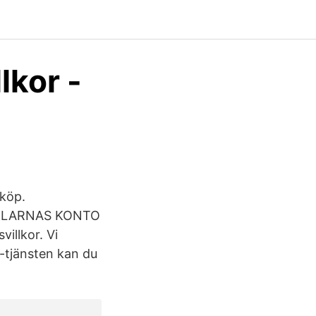
lkor -
 köp.
L KLARNAS KONTO
llkor. Vi
t-tjänsten kan du