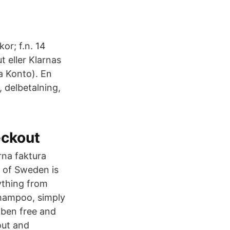
kor; f.n. 14
t eller Klarnas
a Konto). En
 delbetalning,
eckout
rna faktura
u of Sweden is
ything from
shampoo, simply
aben free and
out and