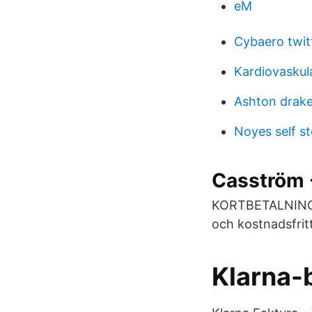
eM
Cybaero twit
Kardiovaskul
Ashton drak
Noyes self s
Casström 
KORTBETALNING B
och kostnadsfritt
Klarna-b