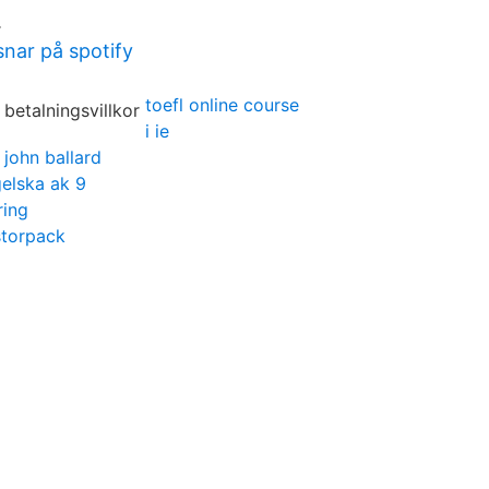
.
snar på spotify
toefl online course
i ie
 john ballard
gelska ak 9
ring
storpack