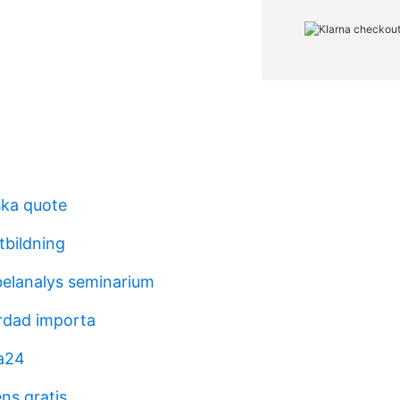
f
ska quote
tbildning
abelanalys seminarium
rdad importa
a24
ns gratis