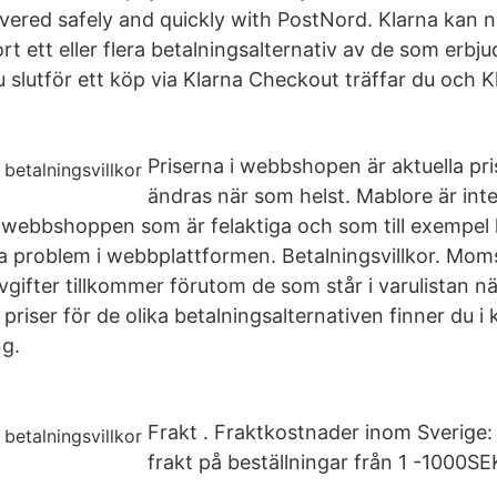
livered safely and quickly with PostNord. Klarna kan 
ort ett eller flera betalningsalternativ av de som erbju
slutför ett köp via Klarna Checkout träffar du och Kl
Priserna i webbshopen är aktuella pr
ändras när som helst. Mablore är int
 i webbshoppen som är felaktiga och som till exempel
a problem i webbplattformen. Betalningsvillkor. Moms
 avgifter tillkommer förutom de som står i varulistan 
a priser för de olika betalningsalternativen finner du i
ng.
Frakt . Fraktkostnader inom Sverig
frakt på beställningar från 1 -1000SE