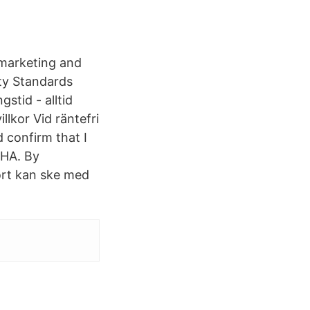
 marketing and
ty Standards
stid - alltid
llkor Vid räntefri
 confirm that I
CHA. By
kort kan ske med