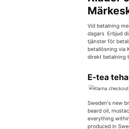
Märkesk
Vid betalning med
dagars Erbjud din
tjänster för beta
betallösning via 
direkt betalning 
E-tea teha
Sweden's new br
beard oil, musta
everything withi
produced in Swe