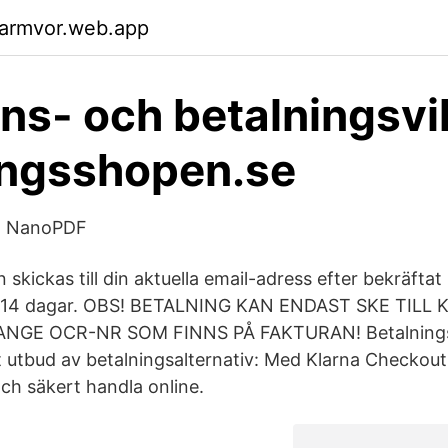
garmvor.web.app
ns- och betalningsvil
ingsshopen.se
 - NanoPDF
 skickas till din aktuella email-adress efter bekräftat
kor 14 dagar. OBS! BETALNING KAN ENDAST SKE TIL
 ANGE OCR-NR SOM FINNS PÅ FAKTURAN! Betalningsvi
tt utbud av betalningsalternativ: Med Klarna Checkou
 och säkert handla online.