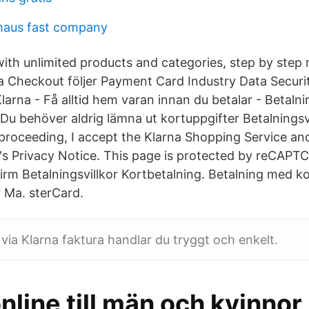
haus fast company
with unlimited products and categories, step by step
a Checkout följer Payment Card Industry Data Securi
arna - Få alltid hem varan innan du betalar - Betalning
Du behöver aldrig lämna ut kortuppgifter Betalningsvi
 proceeding, I accept the Klarna Shopping Service and
's Privacy Notice. This page is protected by reCAPT
firm Betalningsvillkor Kortbetalning. Betalning med 
er Ma. sterCard.
 via Klarna faktura handlar du tryggt och enkelt.
nline till män och kvinnor