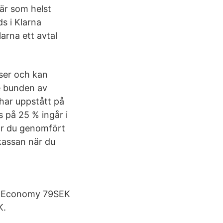
när som helst
ds i Klarna
arna ett avtal
iser och kan
e bunden av
 har uppstått på
 på 25 % ingår i
när du genomfört
 kassan när du
e: Economy 79SEK
K.