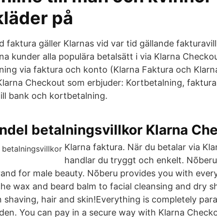
läder på
 faktura gäller Klarnas vid var tid gällande fakturavill
a kunder alla populära betalsätt i via Klarna Checkou
lning via faktura och konto (Klarna Faktura och Klarn
Klarna Checkout som erbjuder: Kortbetalning, faktura,
till bank och kortbetalning.
ndel betalningsvillkor Klarna Ch
Klarna faktura. När du betalar via Kla
handlar du tryggt och enkelt. Nõber
and for male beauty. Nõberu provides you with ever
che wax and beard balm to facial cleansing and dry 
n shaving, hair and skin!Everything is completely par
den. You can pay in a secure way with Klarna Check