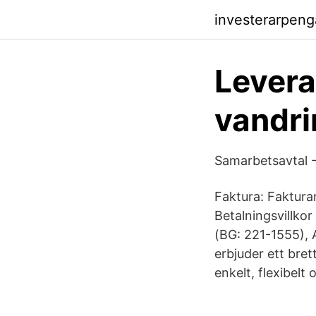
investerarpen
Levera
vandr
Samarbetsavtal
Faktura: Fakturan
Betalningsvill
(BG: 221-1555),
erbjuder ett bre
enkelt, flexibelt