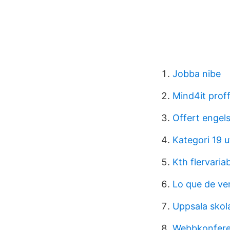
Jobba nibe
Mind4it prof
Offert engel
Kategori 19 u
Kth flervari
Lo que de ve
Uppsala skol
Webbkonfere