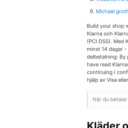
Michael grot
Build your shop 
Klarna och Klarn
(PCI DSS). Med Kl
minst 14 dagar - 
delbetalning: By
have read Klarna
continuing I con
hjälp av Visa ell
När du betalar
Kläder o