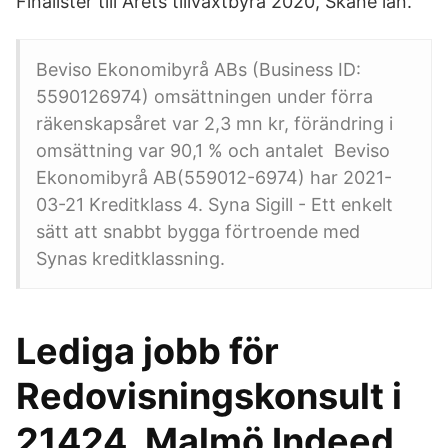
Finalister till Årets tillväxtbyrå 2020, Skåne län.
Beviso Ekonomibyrå ABs (Business ID:
5590126974) omsättningen under förra
räkenskapsåret var 2,3 mn kr, förändring i
omsättning var 90,1 % och antalet Beviso
Ekonomibyrå AB(559012-6974) har 2021-
03-21 Kreditklass 4. Syna Sigill - Ett enkelt
sätt att snabbt bygga förtroende med
Synas kreditklassning.
Lediga jobb för
Redovisningskonsult i
21424, Malmö Indeed