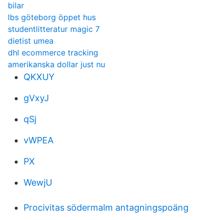
bilar
lbs göteborg öppet hus
studentlitteratur magic 7
dietist umea
dhl ecommerce tracking
amerikanska dollar just nu
QKXUY
gVxyJ
qSj
vWPEA
PX
WewjU
Procivitas södermalm antagningspoäng