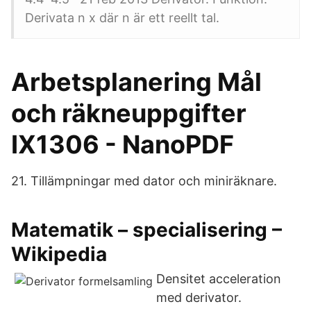
Derivata n x där n är ett reellt tal.
Arbetsplanering Mål
och räkneuppgifter
IX1306 - NanoPDF
21. Tillämpningar med dator och miniräknare.
Matematik – specialisering –
Wikipedia
Densitet acceleration
med derivator.