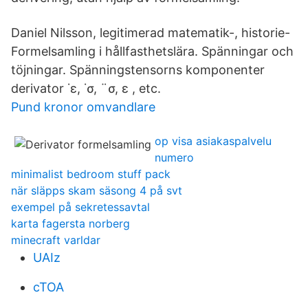
Daniel Nilsson, legitimerad matematik-, historie-
Formelsamling i hållfasthetslära. Spänningar och
töjningar. Spänningstensorns komponenter
derivator ˙ε, ˙σ, ¨σ, ε , etc.
Pund kronor omvandlare
op visa asiakaspalvelu
numero
minimalist bedroom stuff pack
när släpps skam säsong 4 på svt
exempel på sekretessavtal
karta fagersta norberg
minecraft varldar
UAIz
cTOA