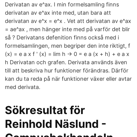
Derivatan av e^ax. I min formelsamling finns
derivatan av e^ax inte med, utan bara att
derivatan av e^x = e^x . Vet att derivatan av e^ax
= ae^ax , men hänger inte med på varför det blir
så ? Derivatans defenition finns också med i
formelsamlingen, men begriper den inte riktigt, f
(x) = e a x f ' (x) = lim h → 0 = e a (x + h) + e a x
h Derivatan och grafen. Derivata används även
till att beskriva hur funktioner förändras. Därför
kan du ta reda på när funktioner växer eller avtar
med derivata.
Sökresultat för
Reinhold Näslund -