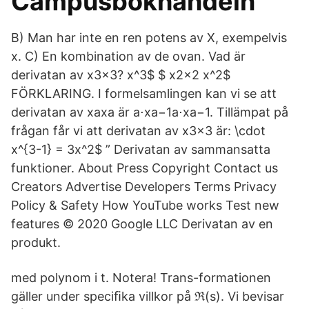
Campusbokhandeln
B) Man har inte en ren potens av X, exempelvis
x. C) En kombination av de ovan. Vad är
derivatan av x3x3? x^3$ $ x2x2 x^2$
FÖRKLARING. I formelsamlingen kan vi se att
derivatan av xaxa är a⋅xa−1a⋅xa−1. Tillämpat på
frågan får vi att derivatan av x3x3 är: \cdot
x^{3-1} = 3x^2$ ” Derivatan av sammansatta
funktioner. About Press Copyright Contact us
Creators Advertise Developers Terms Privacy
Policy & Safety How YouTube works Test new
features © 2020 Google LLC Derivatan av en
produkt.
med polynom i t. Notera! Trans-formationen
gäller under speciﬁka villkor på ℜ(s). Vi bevisar