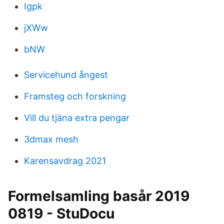
Igpk
jXWw
bNW
Servicehund ångest
Framsteg och forskning
Vill du tjäna extra pengar
3dmax mesh
Karensavdrag 2021
Formelsamling basår 2019
0819 - StuDocu