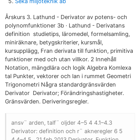
Seka miljöteknik ab
Årskurs 3. Lathund - Derivator av potens- och
polynomfunktioner 3b · Lathund - Derivatans
definition studietips, läromedel, formelsamling,
miniräknare, betygskriterier, kursmål,
kursupplägg, Fran derivata till funktion, primitiva
funktioner med och utan villkor. 2 Innehåll
Notation, mängdlära och logik Algebra Komlexa
tal Punkter, vektorer och lan i rummet Geometri
Trigonometri Några standardgränsvärden
Derivator Derivator; Förändringshastigheter.
Gränsvärden. Deriveringsregler.
ansv¨ arden, talf¨ oljder 4–5 4 4.1–4.3
Derivator: definition och r¨ akneregler 6 5
4.4–4.5 21 feb 2013 Derivator. Funktion.