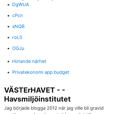
DgWUA
cPcn
sNQB
roLS
OGJu
Hotande närhet
Privatekonomi app budget
VÄSTErHAVET - -
Havsmiljöinstitutet
Jag började blogga 2012 när jag ville bli gravid