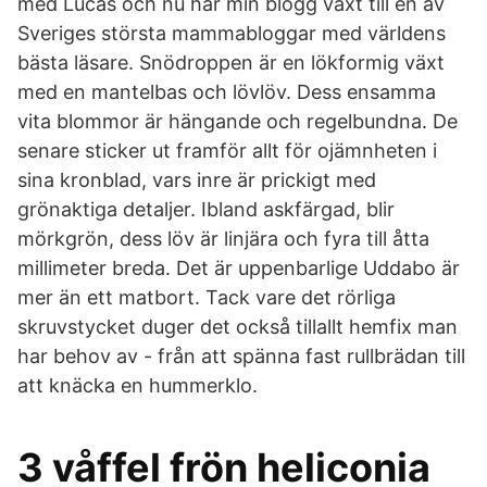
med Lucas och nu har min blogg växt till en av
Sveriges största mammabloggar med världens
bästa läsare. Snödroppen är en lökformig växt
med en mantelbas och lövlöv. Dess ensamma
vita blommor är hängande och regelbundna. De
senare sticker ut framför allt för ojämnheten i
sina kronblad, vars inre är prickigt med
grönaktiga detaljer. Ibland askfärgad, blir
mörkgrön, dess löv är linjära och fyra till åtta
millimeter breda. Det är uppenbarlige Uddabo är
mer än ett matbort. Tack vare det rörliga
skruvstycket duger det också tillallt hemfix man
har behov av - från att spänna fast rullbrädan till
att knäcka en hummerklo.
3 våffel frön heliconia