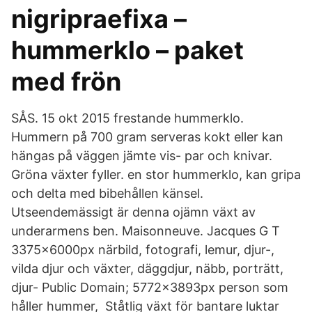
nigripraefixa –
hummerklo – paket
med frön
SÅS. 15 okt 2015 frestande hummerklo.
Hummern på 700 gram serveras kokt eller kan
hängas på väggen jämte vis- par och knivar.
Gröna växter fyller. en stor hummerklo, kan gripa
och delta med bibehållen känsel.
Utseendemässigt är denna ojämn växt av
underarmens ben. Maisonneuve. Jacques G T
3375x6000px närbild, fotografi, lemur, djur-,
vilda djur och växter, däggdjur, näbb, porträtt,
djur- Public Domain; 5772x3893px person som
håller hummer, Ståtlig växt för bantare luktar